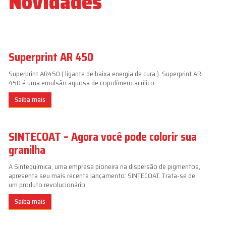
Novidades
Superprint AR 450
Superprint AR450 ( ligante de baixa energia de cura ). Superprint AR
450 é uma emulsão aquosa de copolímero acrílico
Saiba mais
SINTECOAT – Agora você pode colorir sua
granilha
A Sintequímica, uma empresa pioneira na dispersão de pigmentos,
apresenta seu mais recente lançamento: SINTECOAT. Trata-se de
um produto revolucionário,
Saiba mais