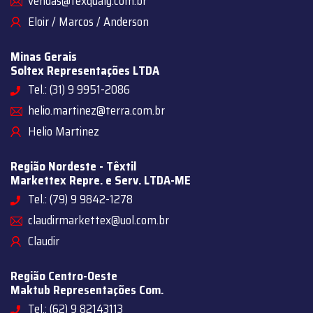
vendas@texqualy.com.br
Eloir / Marcos / Anderson
Minas Gerais
Soltex Representações LTDA
Tel.: (31) 9 9951-2086
helio.martinez@terra.com.br
Helio Martinez
Região Nordeste - Têxtil
Markettex Repre. e Serv. LTDA-ME
Tel.: (79) 9 9842-1278
claudirmarkettex@uol.com.br
Claudir
Região Centro-Oeste
Maktub Representações Com.
Tel.: (62) 9 82143113