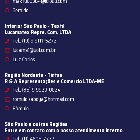
maktub6364@icloud.com
Geraldo
Interior São Paulo - Têxtil
Lucamatex Repre. Com. LTDA
Tel.: (19) 9 9111-5272
lucama1@uol.com.br
Luiz Carlos
Região Nordeste - Tintas
R & A Representações e Comercio LTDA-ME
Tel.: (85) 9 9929-0024
romulo.saboya@hotmail.com
Rômulo
São Paulo e outras Regiões
Entre em contato com o nosso atendimento interno
Tel.: (11) 4605-7777