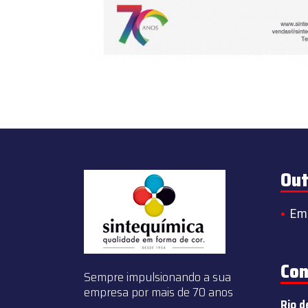
Out
Em
Con
Sempre impulsionando a sua
empresa por mais de 70 anos
Rio d