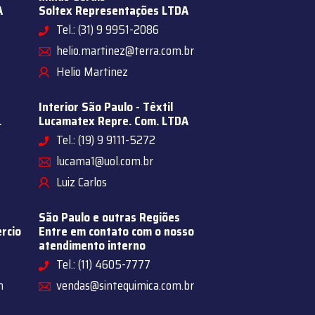
A
Soltex Representações LTDA
Tel.: (31) 9 9951-2086
helio.martinez@terra.com.br
Helio Martinez
Interior São Paulo - Têxtil
.
Lucamatex Repre. Com. LTDA
Tel.: (19) 9 9111-5272
lucama1@uol.com.br
Luiz Carlos
São Paulo e outras Regiões
rcio
Entre em contato com o nosso
atendimento interno
Tel.: (11) 4605-7777
m
vendas@sintequimica.com.br