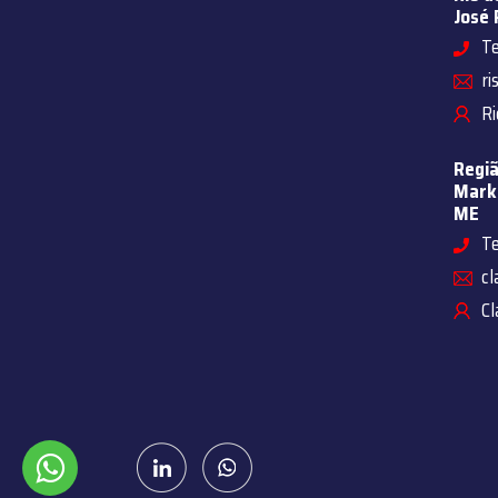
José 
Te
ri
Ri
Regiã
Marke
ME
Te
cl
Cl