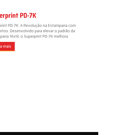
erprint PD-7K
print PD-7K: A Revolução na Estamparia com
ntos. Desenvolvido para elevar o padrão da
aria têxtil, o Superprint PD-7K melhora
ba mais