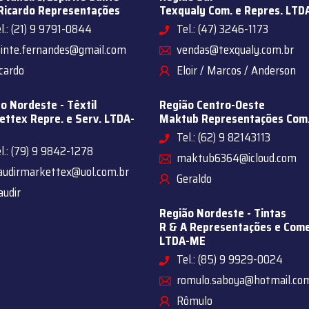
Ricardo Representações
Texqualy Com. e Repres. LTD
l.: (21) 9 9791-0844
Tel.: (47) 3246-1173
sinte.fernandes@gmail.com
vendas@texqualy.com.br
cardo
Eloir / Marcos / Anderson
o Nordeste - Têxtil
Região Centro-Oeste
ttex Repre. e Serv. LTDA-
Maktub Representações Com
Tel.: (62) 9 82143113
l.: (79) 9 9842-1278
maktub6364@icloud.com
audirmarkettex@uol.com.br
Geraldo
audir
Região Nordeste - Tintas
R & A Representações e Come
LTDA-ME
Tel.: (85) 9 9929-0024
romulo.saboya@hotmail.co
Rômulo