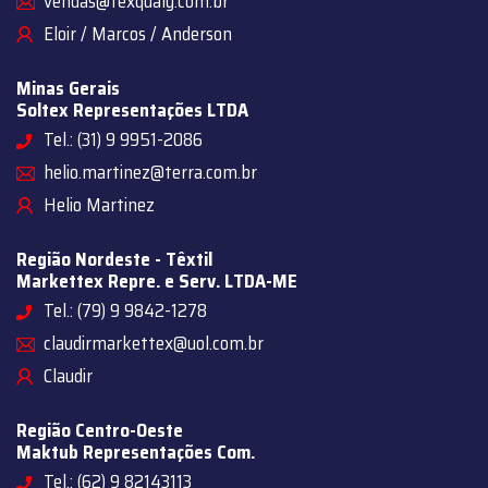
vendas@texqualy.com.br
Eloir / Marcos / Anderson
Minas Gerais
Soltex Representações LTDA
Tel.: (31) 9 9951-2086
helio.martinez@terra.com.br
Helio Martinez
Região Nordeste - Têxtil
Markettex Repre. e Serv. LTDA-ME
Tel.: (79) 9 9842-1278
claudirmarkettex@uol.com.br
Claudir
Região Centro-Oeste
Maktub Representações Com.
Tel.: (62) 9 82143113