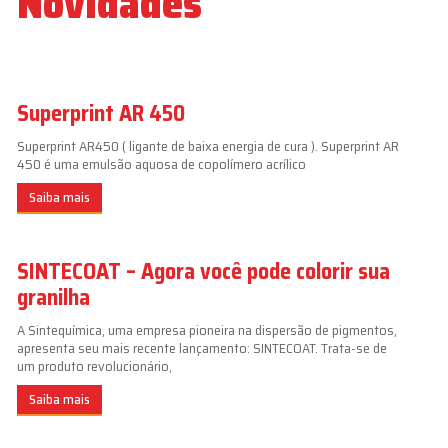
Novidades
Superprint AR 450
Superprint AR450 ( ligante de baixa energia de cura ). Superprint AR
450 é uma emulsão aquosa de copolímero acrílico
Saiba mais
SINTECOAT – Agora você pode colorir sua
granilha
A Sintequímica, uma empresa pioneira na dispersão de pigmentos,
apresenta seu mais recente lançamento: SINTECOAT. Trata-se de
um produto revolucionário,
Saiba mais