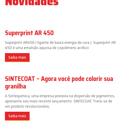
Novidades
Superprint AR 450
Superprint AR450 ( ligante de baixa energia de cura ). Superprint AR
450 é uma emulsão aquosa de copolímero acrílico
Saiba mais
SINTECOAT – Agora você pode colorir sua
granilha
A Sintequímica, uma empresa pioneira na dispersão de pigmentos,
apresenta seu mais recente lançamento: SINTECOAT. Trata-se de
um produto revolucionário,
Saiba mais