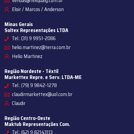
vendas@texqualy.com.br
Eloir / Marcos / Anderson
Minas Gerais
Soltex Representações LTDA
Tel.: (31) 9 9951-2086
helio.martinez@terra.com.br
Helio Martinez
Região Nordeste - Têxtil
Markettex Repre. e Serv. LTDA-ME
Tel.: (79) 9 9842-1278
claudirmarkettex@uol.com.br
Claudir
Região Centro-Oeste
Maktub Representações Com.
Tel.: (62) 9 82143113