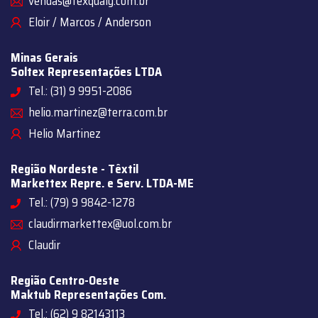
vendas@texqualy.com.br
Eloir / Marcos / Anderson
Minas Gerais
Soltex Representações LTDA
Tel.: (31) 9 9951-2086
helio.martinez@terra.com.br
Helio Martinez
Região Nordeste - Têxtil
Markettex Repre. e Serv. LTDA-ME
Tel.: (79) 9 9842-1278
claudirmarkettex@uol.com.br
Claudir
Região Centro-Oeste
Maktub Representações Com.
Tel.: (62) 9 82143113