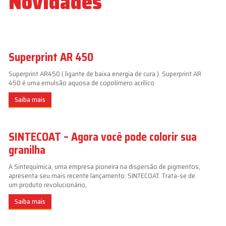
Novidades
Superprint AR 450
Superprint AR450 ( ligante de baixa energia de cura ). Superprint AR
450 é uma emulsão aquosa de copolímero acrílico
Saiba mais
SINTECOAT – Agora você pode colorir sua
granilha
A Sintequímica, uma empresa pioneira na dispersão de pigmentos,
apresenta seu mais recente lançamento: SINTECOAT. Trata-se de
um produto revolucionário,
Saiba mais