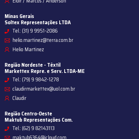
Eloir / Marcos / Anderson
Minas Gerais
Soltex Representações LTDA
Tel.: (31) 9 9951-2086
helio.martinez@terra.com.br
Helio Martinez
Região Nordeste - Têxtil
Markettex Repre. e Serv. LTDA-ME
Tel.: (79) 9 9842-1278
claudirmarkettex@uol.com.br
Claudir
Região Centro-Oeste
Maktub Representações Com.
Tel.: (62) 9 82143113
maktub6364@icloud.com