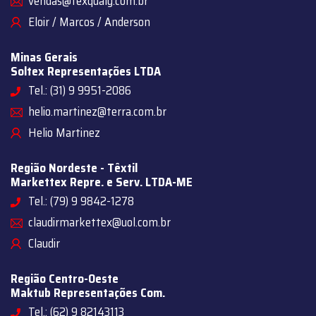
vendas@texqualy.com.br
Eloir / Marcos / Anderson
Minas Gerais
Soltex Representações LTDA
Tel.: (31) 9 9951-2086
helio.martinez@terra.com.br
Helio Martinez
Região Nordeste - Têxtil
Markettex Repre. e Serv. LTDA-ME
Tel.: (79) 9 9842-1278
claudirmarkettex@uol.com.br
Claudir
Região Centro-Oeste
Maktub Representações Com.
Tel.: (62) 9 82143113