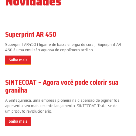
Novidades
Superprint AR 450
Superprint AR450 ( ligante de baixa energia de cura ). Superprint AR
450 é uma emulsão aquosa de copolímero acrílico
Saiba mais
SINTECOAT – Agora você pode colorir sua
granilha
A Sintequímica, uma empresa pioneira na dispersão de pigmentos,
apresenta seu mais recente lançamento: SINTECOAT. Trata-se de
um produto revolucionário,
Saiba mais