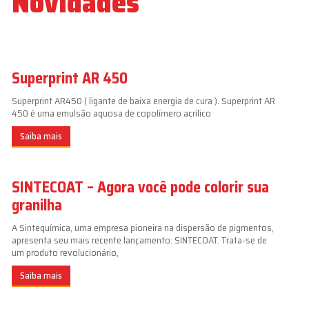
Novidades
Superprint AR 450
Superprint AR450 ( ligante de baixa energia de cura ). Superprint AR
450 é uma emulsão aquosa de copolímero acrílico
Saiba mais
SINTECOAT – Agora você pode colorir sua
granilha
A Sintequímica, uma empresa pioneira na dispersão de pigmentos,
apresenta seu mais recente lançamento: SINTECOAT. Trata-se de
um produto revolucionário,
Saiba mais