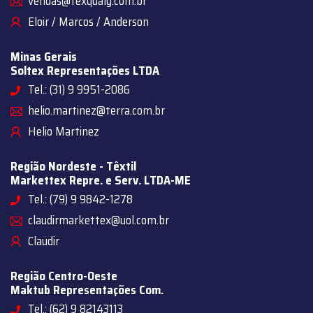
vendas@texqualy.com.br
Eloir / Marcos / Anderson
Minas Gerais
Soltex Representações LTDA
Tel.: (31) 9 9951-2086
helio.martinez@terra.com.br
Helio Martinez
Região Nordeste - Têxtil
Markettex Repre. e Serv. LTDA-ME
Tel.: (79) 9 9842-1278
claudirmarkettex@uol.com.br
Claudir
Região Centro-Oeste
Maktub Representações Com.
Tel.: (62) 9 82143113