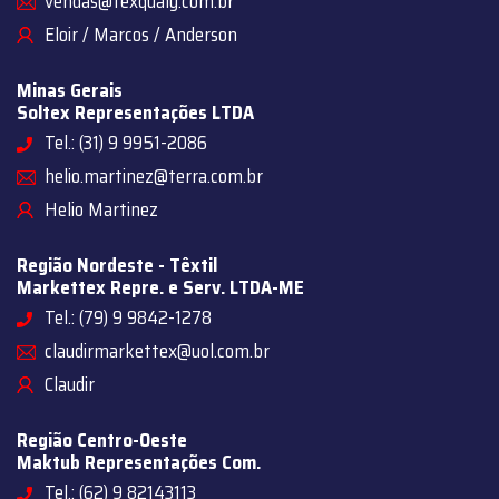
vendas@texqualy.com.br
Eloir / Marcos / Anderson
Minas Gerais
Soltex Representações LTDA
Tel.: (31) 9 9951-2086
helio.martinez@terra.com.br
Helio Martinez
Região Nordeste - Têxtil
Markettex Repre. e Serv. LTDA-ME
Tel.: (79) 9 9842-1278
claudirmarkettex@uol.com.br
Claudir
Região Centro-Oeste
Maktub Representações Com.
Tel.: (62) 9 82143113