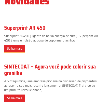
Novidades
Superprint AR 450
Superprint AR450 ( ligante de baixa energia de cura ). Superprint AR
450 é uma emulsão aquosa de copolímero acrílico
Saiba mais
SINTECOAT – Agora você pode colorir sua
granilha
A Sintequímica, uma empresa pioneira na dispersão de pigmentos,
apresenta seu mais recente lançamento: SINTECOAT. Trata-se de
um produto revolucionário,
Saiba mais