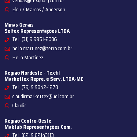
vendas@texqualy.com.br
Eloir / Marcos / Anderson
Minas Gerais
Soltex Representações LTDA
Tel.: (31) 9 9951-2086
helio.martinez@terra.com.br
Helio Martinez
Região Nordeste - Têxtil
Markettex Repre. e Serv. LTDA-ME
Tel.: (79) 9 9842-1278
claudirmarkettex@uol.com.br
Claudir
Região Centro-Oeste
Maktub Representações Com.
Tel.: (62) 9 82143113