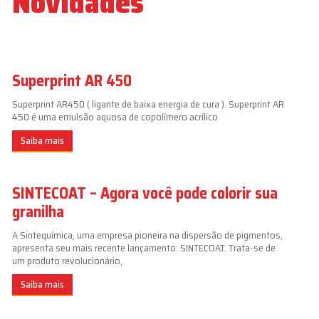
Novidades
Superprint AR 450
Superprint AR450 ( ligante de baixa energia de cura ). Superprint AR
450 é uma emulsão aquosa de copolímero acrílico
Saiba mais
SINTECOAT – Agora você pode colorir sua
granilha
A Sintequímica, uma empresa pioneira na dispersão de pigmentos,
apresenta seu mais recente lançamento: SINTECOAT. Trata-se de
um produto revolucionário,
Saiba mais