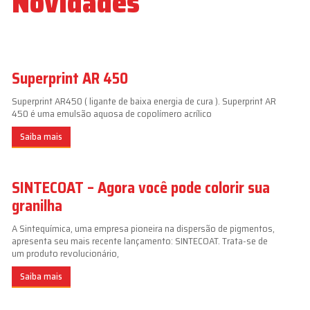
Novidades
Superprint AR 450
Superprint AR450 ( ligante de baixa energia de cura ). Superprint AR
450 é uma emulsão aquosa de copolímero acrílico
Saiba mais
SINTECOAT – Agora você pode colorir sua
granilha
A Sintequímica, uma empresa pioneira na dispersão de pigmentos,
apresenta seu mais recente lançamento: SINTECOAT. Trata-se de
um produto revolucionário,
Saiba mais