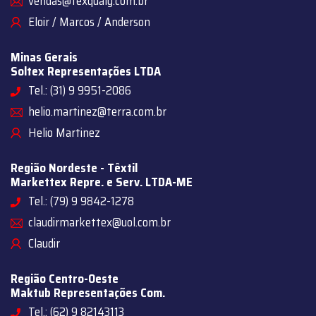
vendas@texqualy.com.br
Eloir / Marcos / Anderson
Minas Gerais
Soltex Representações LTDA
Tel.: (31) 9 9951-2086
helio.martinez@terra.com.br
Helio Martinez
Região Nordeste - Têxtil
Markettex Repre. e Serv. LTDA-ME
Tel.: (79) 9 9842-1278
claudirmarkettex@uol.com.br
Claudir
Região Centro-Oeste
Maktub Representações Com.
Tel.: (62) 9 82143113