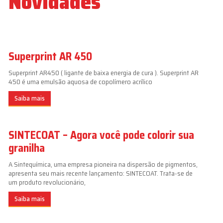
Novidades
Superprint AR 450
Superprint AR450 ( ligante de baixa energia de cura ). Superprint AR
450 é uma emulsão aquosa de copolímero acrílico
Saiba mais
SINTECOAT – Agora você pode colorir sua
granilha
A Sintequímica, uma empresa pioneira na dispersão de pigmentos,
apresenta seu mais recente lançamento: SINTECOAT. Trata-se de
um produto revolucionário,
Saiba mais