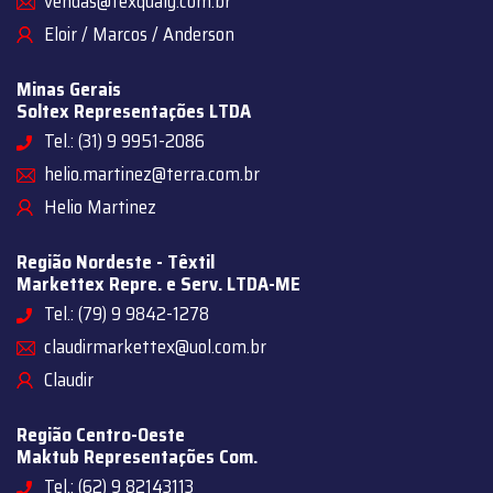
vendas@texqualy.com.br
Eloir / Marcos / Anderson
Minas Gerais
Soltex Representações LTDA
Tel.: (31) 9 9951-2086
helio.martinez@terra.com.br
Helio Martinez
Região Nordeste - Têxtil
Markettex Repre. e Serv. LTDA-ME
Tel.: (79) 9 9842-1278
claudirmarkettex@uol.com.br
Claudir
Região Centro-Oeste
Maktub Representações Com.
Tel.: (62) 9 82143113