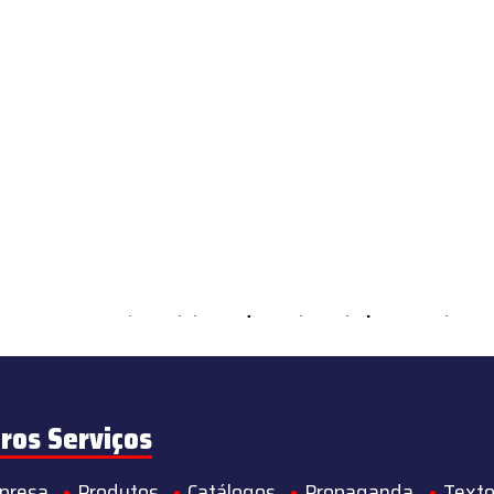
ements Countable in
/home/s/sintequimica/www/wp-content/theme
ros Serviços
presa
Produtos
Catálogos
Propaganda
Texto