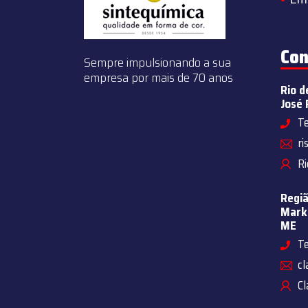
Con
Sempre impulsionando a sua
empresa por mais de 70 anos
Rio d
José 
Te
ri
Ri
Regiã
Marke
ME
Te
cl
Cl