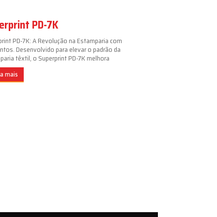
erprint PD-7K
print PD-7K: A Revolução na Estamparia com
ntos. Desenvolvido para elevar o padrão da
aria têxtil, o Superprint PD-7K melhora
ba mais