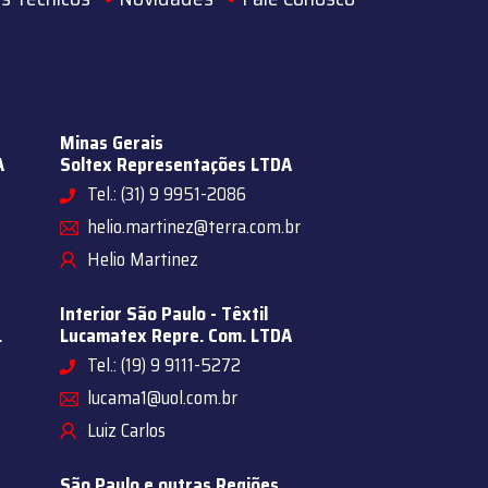
Minas Gerais
A
Soltex Representações LTDA
Tel.: (31) 9 9951-2086
helio.martinez@terra.com.br
Helio Martinez
Interior São Paulo - Têxtil
.
Lucamatex Repre. Com. LTDA
Tel.: (19) 9 9111-5272
lucama1@uol.com.br
Luiz Carlos
São Paulo e outras Regiões