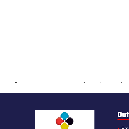
Warning
: count(): Parameter must be an array or an object that impl
Out
Em