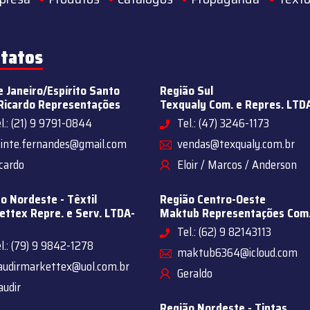
tatos
e Janeiro/Espírito Santo
Região Sul
Ricardo Representações
Texqualy Com. e Repres. LTD
l.: (21) 9 9791-0844
Tel.: (47) 3246-1173
sinte.fernandes@gmail.com
vendas@texqualy.com.br
cardo
Eloir / Marcos / Anderson
o Nordeste - Têxtil
Região Centro-Oeste
ttex Repre. e Serv. LTDA-
Maktub Representações Com
Tel.: (62) 9 82143113
l.: (79) 9 9842-1278
maktub6364@icloud.com
audirmarkettex@uol.com.br
Geraldo
audir
Região Nordeste - Tintas