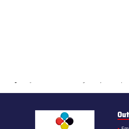
Warning
: count(): Parameter must be an array or an object that impl
Out
Em