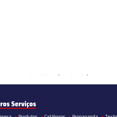
ements Countable in
/home/s/sintequimica/www/wp-content/theme
ros Serviços
presa
Produtos
Catálogos
Propaganda
Texto