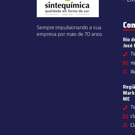
Con
Sempre impulsionando a sua
empresa por mais de 70 anos
Rio d
José 
Te
ri
Ri
Regiã
Marke
ME
Te
cl
Cl