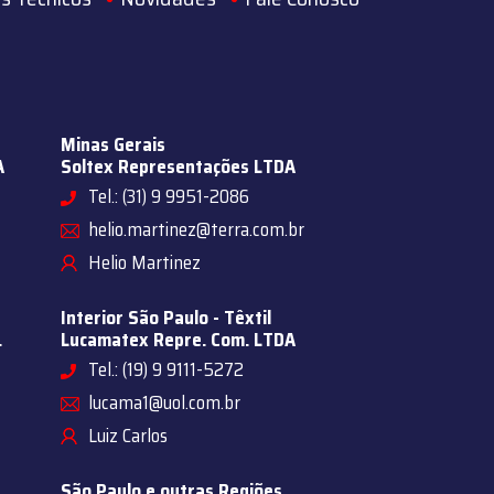
Minas Gerais
A
Soltex Representações LTDA
Tel.: (31) 9 9951-2086
helio.martinez@terra.com.br
Helio Martinez
Interior São Paulo - Têxtil
.
Lucamatex Repre. Com. LTDA
Tel.: (19) 9 9111-5272
lucama1@uol.com.br
Luiz Carlos
São Paulo e outras Regiões