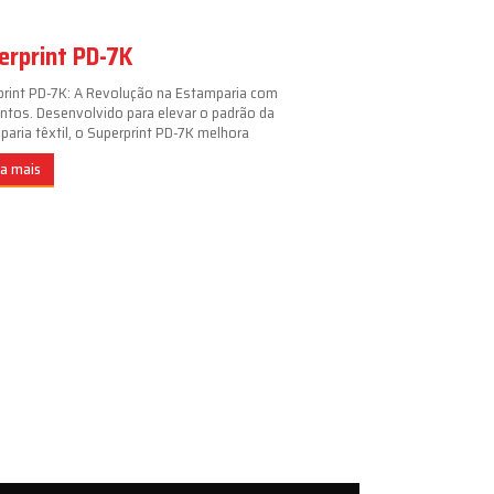
erprint PD-7K
print PD-7K: A Revolução na Estamparia com
ntos. Desenvolvido para elevar o padrão da
aria têxtil, o Superprint PD-7K melhora
ba mais