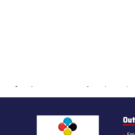
Warning
: count(): Parameter must be an array or an object that impl
Out
Em