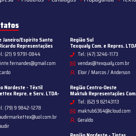
tatos
e Janeiro/Espírito Santo
Região Sul
Ricardo Representações
Texqualy Com. e Repres. LTD
l.: (21) 9 9791-0844
Tel.: (47) 3246-1173
sinte.fernandes@gmail.com
vendas@texqualy.com.br
cardo
Eloir / Marcos / Anderson
o Nordeste - Têxtil
Região Centro-Oeste
ttex Repre. e Serv. LTDA-
Maktub Representações Com
Tel.: (62) 9 82143113
l.: (79) 9 9842-1278
maktub6364@icloud.com
audirmarkettex@uol.com.br
Geraldo
audir
Região Nordeste - Tintas