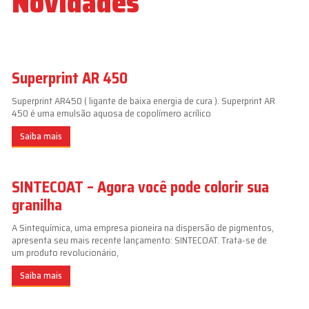
Novidades
Superprint AR 450
Superprint AR450 ( ligante de baixa energia de cura ). Superprint AR
450 é uma emulsão aquosa de copolímero acrílico
Saiba mais
SINTECOAT – Agora você pode colorir sua
granilha
A Sintequímica, uma empresa pioneira na dispersão de pigmentos,
apresenta seu mais recente lançamento: SINTECOAT. Trata-se de
um produto revolucionário,
Saiba mais