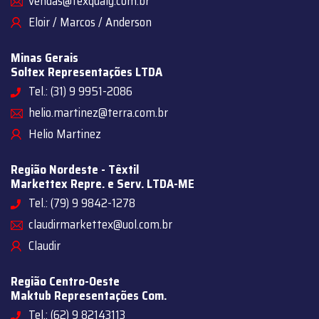
vendas@texqualy.com.br
Eloir / Marcos / Anderson
Minas Gerais
Soltex Representações LTDA
Tel.: (31) 9 9951-2086
helio.martinez@terra.com.br
Helio Martinez
Região Nordeste - Têxtil
Markettex Repre. e Serv. LTDA-ME
Tel.: (79) 9 9842-1278
claudirmarkettex@uol.com.br
Claudir
Região Centro-Oeste
Maktub Representações Com.
Tel.: (62) 9 82143113