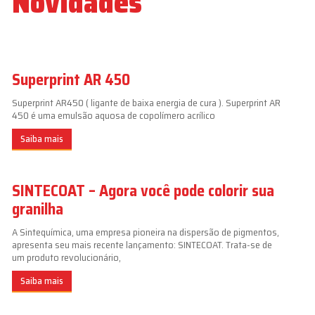
Novidades
Superprint AR 450
Superprint AR450 ( ligante de baixa energia de cura ). Superprint AR
450 é uma emulsão aquosa de copolímero acrílico
Saiba mais
SINTECOAT – Agora você pode colorir sua
granilha
A Sintequímica, uma empresa pioneira na dispersão de pigmentos,
apresenta seu mais recente lançamento: SINTECOAT. Trata-se de
um produto revolucionário,
Saiba mais