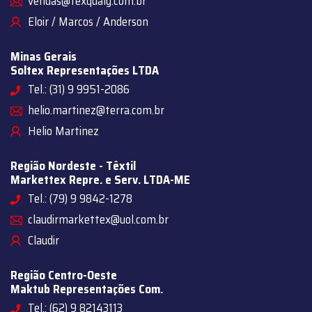
vendas@texqualy.com.br
Eloir / Marcos / Anderson
Minas Gerais
Soltex Representações LTDA
Tel.: (31) 9 9951-2086
helio.martinez@terra.com.br
Helio Martinez
Região Nordeste - Têxtil
Markettex Repre. e Serv. LTDA-ME
Tel.: (79) 9 9842-1278
claudirmarkettex@uol.com.br
Claudir
Região Centro-Oeste
Maktub Representações Com.
Tel.: (62) 9 82143113