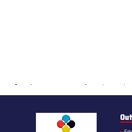
Warning
: count(): Parameter must be an array or an object that impl
Out
Em