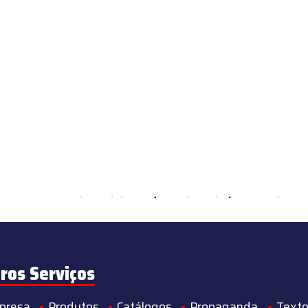
ements Countable in
/home/s/sintequimica/www/wp-content/theme
ros Serviços
presa
Produtos
Catálogos
Propaganda
Texto