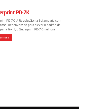
erprint PD-7K
print PD-7K: A Revolução na Estamparia com
ntos. Desenvolvido para elevar o padrão da
aria têxtil, o Superprint PD-7K melhora
ba mais