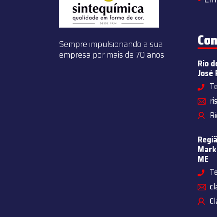
Con
Sempre impulsionando a sua
empresa por mais de 70 anos
Rio d
José 
Te
ri
Ri
Regiã
Marke
ME
Te
cl
Cl