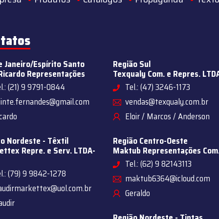
tatos
e Janeiro/Espírito Santo
Região Sul
Ricardo Representações
Texqualy Com. e Repres. LTD
l.: (21) 9 9791-0844
Tel.: (47) 3246-1173
sinte.fernandes@gmail.com
vendas@texqualy.com.br
cardo
Eloir / Marcos / Anderson
o Nordeste - Têxtil
Região Centro-Oeste
ttex Repre. e Serv. LTDA-
Maktub Representações Com
Tel.: (62) 9 82143113
l.: (79) 9 9842-1278
maktub6364@icloud.com
audirmarkettex@uol.com.br
Geraldo
audir
Região Nordeste - Tintas