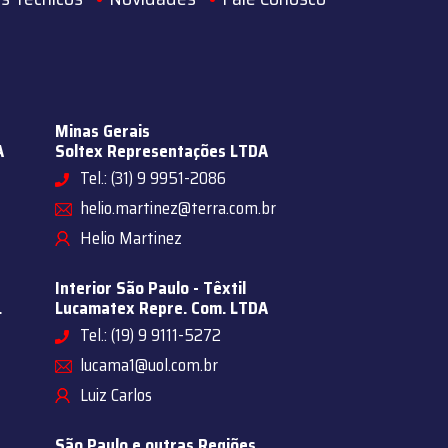
Minas Gerais
A
Soltex Representações LTDA
Tel.: (31) 9 9951-2086
helio.martinez@terra.com.br
Helio Martinez
Interior São Paulo - Têxtil
.
Lucamatex Repre. Com. LTDA
Tel.: (19) 9 9111-5272
lucama1@uol.com.br
Luiz Carlos
São Paulo e outras Regiões