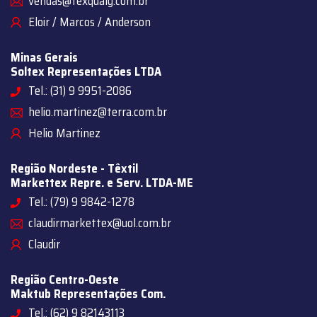
vendas@texqualy.com.br
Eloir / Marcos / Anderson
Minas Gerais
Soltex Representações LTDA
Tel.: (31) 9 9951-2086
helio.martinez@terra.com.br
Helio Martinez
Região Nordeste - Têxtil
Markettex Repre. e Serv. LTDA-ME
Tel.: (79) 9 9842-1278
claudirmarkettex@uol.com.br
Claudir
Região Centro-Oeste
Maktub Representações Com.
Tel.: (62) 9 82143113