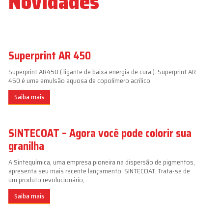
Novidades
Superprint AR 450
Superprint AR450 ( ligante de baixa energia de cura ). Superprint AR
450 é uma emulsão aquosa de copolímero acrílico
Saiba mais
SINTECOAT – Agora você pode colorir sua
granilha
A Sintequímica, uma empresa pioneira na dispersão de pigmentos,
apresenta seu mais recente lançamento: SINTECOAT. Trata-se de
um produto revolucionário,
Saiba mais