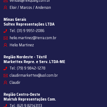
vendas@texqualy.com.br
Eloir / Marcos / Anderson
Minas Gerais
Soltex Representações LTDA
Tel.: (31) 9 9951-2086
helio.martinez@terra.com.br
Helio Martinez
Região Nordeste - Têxtil
Markettex Repre. e Serv. LTDA-ME
Tel.: (79) 9 9842-1278
claudirmarkettex@uol.com.br
Claudir
Região Centro-Oeste
Maktub Representações Com.
Tel.: (62) 9 82143113