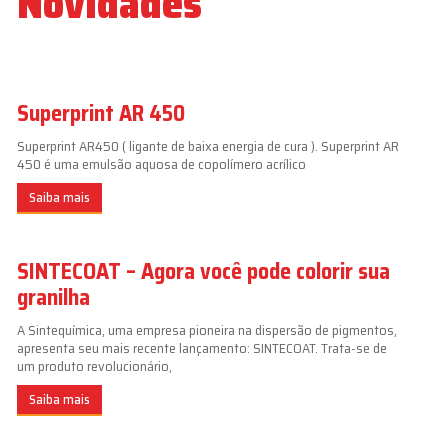
Novidades
Superprint AR 450
Superprint AR450 ( ligante de baixa energia de cura ). Superprint AR
450 é uma emulsão aquosa de copolímero acrílico
Saiba mais
SINTECOAT – Agora você pode colorir sua
granilha
A Sintequímica, uma empresa pioneira na dispersão de pigmentos,
apresenta seu mais recente lançamento: SINTECOAT. Trata-se de
um produto revolucionário,
Saiba mais