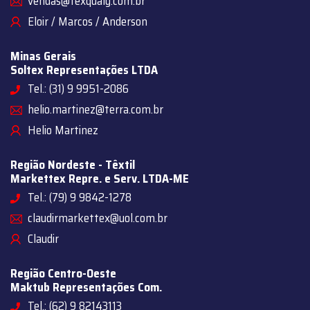
vendas@texqualy.com.br
Eloir / Marcos / Anderson
Minas Gerais
Soltex Representações LTDA
Tel.: (31) 9 9951-2086
helio.martinez@terra.com.br
Helio Martinez
Região Nordeste - Têxtil
Markettex Repre. e Serv. LTDA-ME
Tel.: (79) 9 9842-1278
claudirmarkettex@uol.com.br
Claudir
Região Centro-Oeste
Maktub Representações Com.
Tel.: (62) 9 82143113