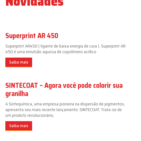
Novidades
Superprint AR 450
Superprint AR450 ( ligante de baixa energia de cura ). Superprint AR
450 é uma emulsão aquosa de copolímero acrílico
Saiba mais
SINTECOAT – Agora você pode colorir sua
granilha
A Sintequímica, uma empresa pioneira na dispersão de pigmentos,
apresenta seu mais recente lançamento: SINTECOAT. Trata-se de
um produto revolucionário,
Saiba mais