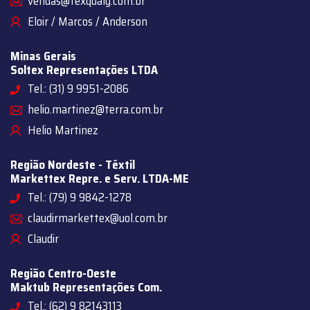
vendas@texqualy.com.br
Eloir / Marcos / Anderson
Minas Gerais
Soltex Representações LTDA
Tel.: (31) 9 9951-2086
helio.martinez@terra.com.br
Helio Martinez
Região Nordeste - Têxtil
Markettex Repre. e Serv. LTDA-ME
Tel.: (79) 9 9842-1278
claudirmarkettex@uol.com.br
Claudir
Região Centro-Oeste
Maktub Representações Com.
Tel.: (62) 9 82143113