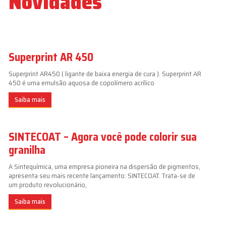
Novidades
Superprint AR 450
Superprint AR450 ( ligante de baixa energia de cura ). Superprint AR
450 é uma emulsão aquosa de copolímero acrílico
Saiba mais
SINTECOAT – Agora você pode colorir sua
granilha
A Sintequímica, uma empresa pioneira na dispersão de pigmentos,
apresenta seu mais recente lançamento: SINTECOAT. Trata-se de
um produto revolucionário,
Saiba mais