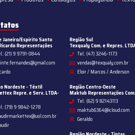
tatos
e Janeiro/Espírito Santo
Região Sul
Ricardo Representações
Texqualy Com. e Repres. LTD
l.: (21) 9 9791-0844
Tel.: (47) 3246-1173
sinte.fernandes@gmail.com
vendas@texqualy.com.br
cardo
Eloir / Marcos / Anderson
o Nordeste - Têxtil
Região Centro-Oeste
ttex Repre. e Serv. LTDA-
Maktub Representações Com
Tel.: (62) 9 82143113
l.: (79) 9 9842-1278
maktub6364@icloud.com
audirmarkettex@uol.com.br
Geraldo
audir
Região Nordeste - Tintas