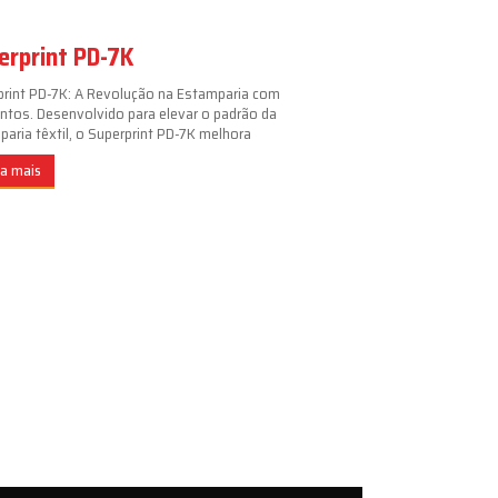
erprint PD-7K
print PD-7K: A Revolução na Estamparia com
ntos. Desenvolvido para elevar o padrão da
aria têxtil, o Superprint PD-7K melhora
ba mais