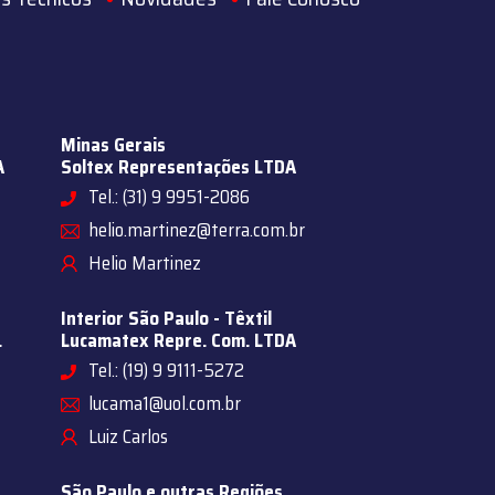
Minas Gerais
A
Soltex Representações LTDA
Tel.: (31) 9 9951-2086
helio.martinez@terra.com.br
Helio Martinez
Interior São Paulo - Têxtil
.
Lucamatex Repre. Com. LTDA
Tel.: (19) 9 9111-5272
lucama1@uol.com.br
Luiz Carlos
São Paulo e outras Regiões