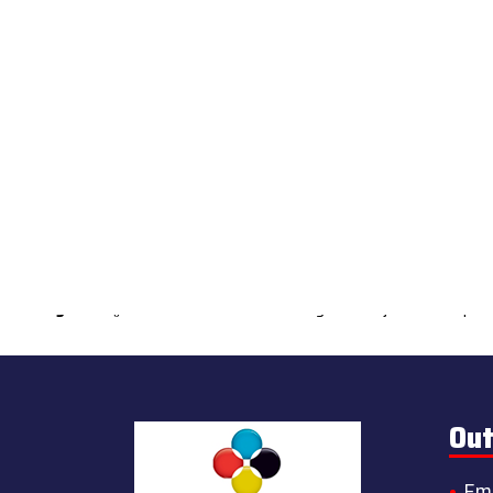
Warning
: count(): Parameter must be an array or an object that impl
Out
Em