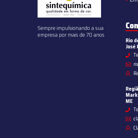
Con
Sempre impulsionando a sua
empresa por mais de 70 anos
Rio d
José 
Te
ri
Ri
Regiã
Marke
ME
Te
cl
Cl