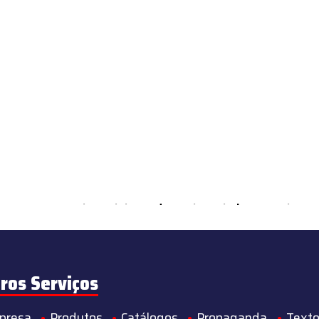
ements Countable in
/home/s/sintequimica/www/wp-content/theme
ros Serviços
presa
Produtos
Catálogos
Propaganda
Texto