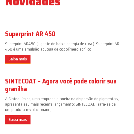
Novidades
Superprint AR 450
Superprint AR450 ( ligante de baixa energia de cura ). Superprint AR
450 é uma emulsão aquosa de copolímero acrílico
Saiba mais
SINTECOAT – Agora você pode colorir sua
granilha
A Sintequímica, uma empresa pioneira na dispersão de pigmentos,
apresenta seu mais recente lançamento: SINTECOAT. Trata-se de
um produto revolucionário,
Saiba mais