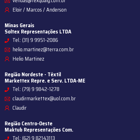
vendas@texqualy.com.br
Eloir / Marcos / Anderson
Minas Gerais
Soltex Representações LTDA
Tel.: (31) 9 9951-2086
helio.martinez@terra.com.br
Helio Martinez
Região Nordeste - Têxtil
Markettex Repre. e Serv. LTDA-ME
Tel.: (79) 9 9842-1278
claudirmarkettex@uol.com.br
Claudir
Região Centro-Oeste
Maktub Representações Com.
Tel.: (62) 9 82143113