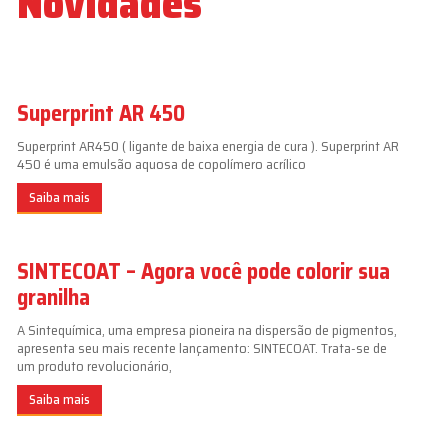
Novidades
Superprint AR 450
Superprint AR450 ( ligante de baixa energia de cura ). Superprint AR
450 é uma emulsão aquosa de copolímero acrílico
Saiba mais
SINTECOAT – Agora você pode colorir sua
granilha
A Sintequímica, uma empresa pioneira na dispersão de pigmentos,
apresenta seu mais recente lançamento: SINTECOAT. Trata-se de
um produto revolucionário,
Saiba mais