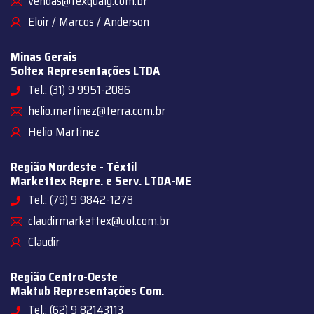
vendas@texqualy.com.br
Eloir / Marcos / Anderson
Minas Gerais
Soltex Representações LTDA
Tel.: (31) 9 9951-2086
helio.martinez@terra.com.br
Helio Martinez
Região Nordeste - Têxtil
Markettex Repre. e Serv. LTDA-ME
Tel.: (79) 9 9842-1278
claudirmarkettex@uol.com.br
Claudir
Região Centro-Oeste
Maktub Representações Com.
Tel.: (62) 9 82143113