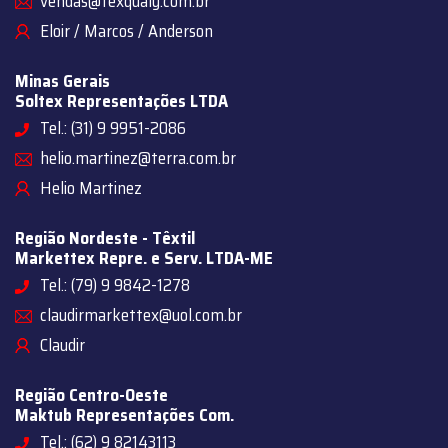
vendas@texqualy.com.br
Eloir / Marcos / Anderson
Minas Gerais
Soltex Representações LTDA
Tel.: (31) 9 9951-2086
helio.martinez@terra.com.br
Helio Martinez
Região Nordeste - Têxtil
Markettex Repre. e Serv. LTDA-ME
Tel.: (79) 9 9842-1278
claudirmarkettex@uol.com.br
Claudir
Região Centro-Oeste
Maktub Representações Com.
Tel.: (62) 9 82143113