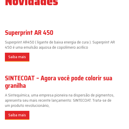
Novidades
Superprint AR 450
Superprint AR450 ( ligante de baixa energia de cura ). Superprint AR
450 é uma emulsão aquosa de copolímero acrílico
Saiba mais
SINTECOAT – Agora você pode colorir sua
granilha
A Sintequímica, uma empresa pioneira na dispersão de pigmentos,
apresenta seu mais recente lançamento: SINTECOAT. Trata-se de
um produto revolucionário,
Saiba mais