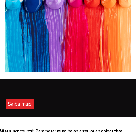
Saiba mais
Warning
: count(): Parameter must be an array or an object that
implements Countable in
/home/s/sintequimica/www/wp-