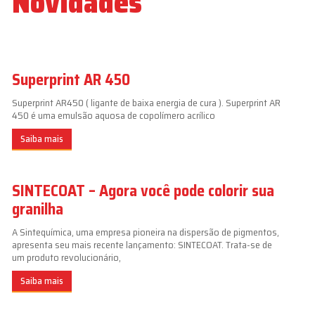
Novidades
Superprint AR 450
Superprint AR450 ( ligante de baixa energia de cura ). Superprint AR
450 é uma emulsão aquosa de copolímero acrílico
Saiba mais
SINTECOAT – Agora você pode colorir sua
granilha
A Sintequímica, uma empresa pioneira na dispersão de pigmentos,
apresenta seu mais recente lançamento: SINTECOAT. Trata-se de
um produto revolucionário,
Saiba mais