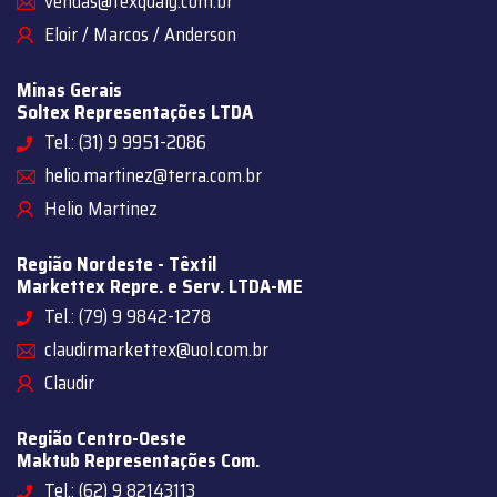
vendas@texqualy.com.br
Eloir / Marcos / Anderson
Minas Gerais
Soltex Representações LTDA
Tel.: (31) 9 9951-2086
helio.martinez@terra.com.br
Helio Martinez
Região Nordeste - Têxtil
Markettex Repre. e Serv. LTDA-ME
Tel.: (79) 9 9842-1278
claudirmarkettex@uol.com.br
Claudir
Região Centro-Oeste
Maktub Representações Com.
Tel.: (62) 9 82143113