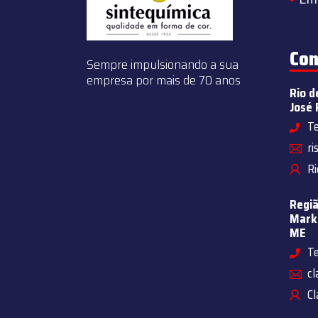
Con
Sempre impulsionando a sua
empresa por mais de 70 anos
Rio d
José 
Te
ri
Ri
Regiã
Marke
ME
Te
cl
Cl