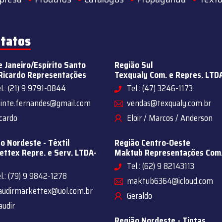
tatos
e Janeiro/Espírito Santo
Região Sul
Ricardo Representações
Texqualy Com. e Repres. LTD
l.: (21) 9 9791-0844
Tel.: (47) 3246-1173
sinte.fernandes@gmail.com
vendas@texqualy.com.br
cardo
Eloir / Marcos / Anderson
o Nordeste - Têxtil
Região Centro-Oeste
ttex Repre. e Serv. LTDA-
Maktub Representações Com
Tel.: (62) 9 82143113
l.: (79) 9 9842-1278
maktub6364@icloud.com
audirmarkettex@uol.com.br
Geraldo
audir
Região Nordeste - Tintas