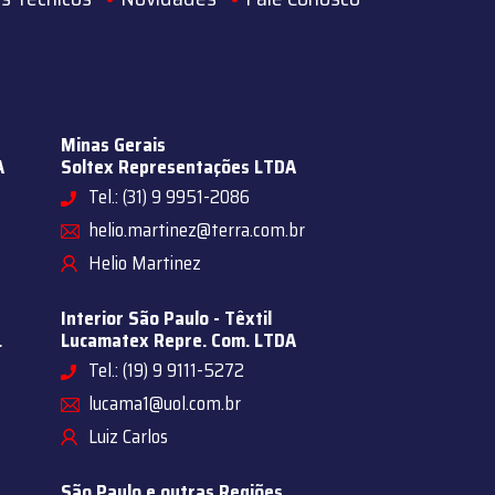
Minas Gerais
A
Soltex Representações LTDA
Tel.: (31) 9 9951-2086
helio.martinez@terra.com.br
Helio Martinez
Interior São Paulo - Têxtil
.
Lucamatex Repre. Com. LTDA
Tel.: (19) 9 9111-5272
lucama1@uol.com.br
Luiz Carlos
São Paulo e outras Regiões