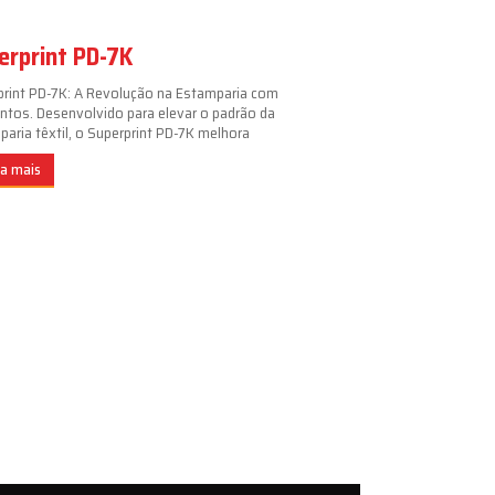
erprint PD-7K
print PD-7K: A Revolução na Estamparia com
ntos. Desenvolvido para elevar o padrão da
aria têxtil, o Superprint PD-7K melhora
ba mais