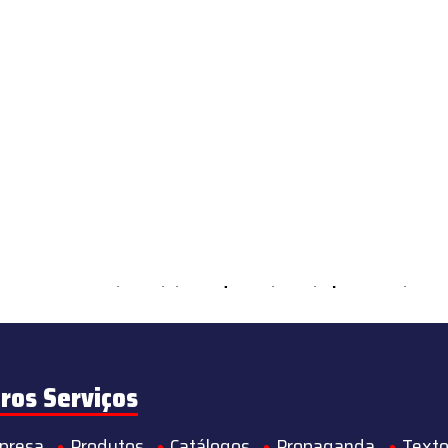
ements Countable in
/home/s/sintequimica/www/wp-content/theme
ros Serviços
presa
Produtos
Catálogos
Propaganda
Texto