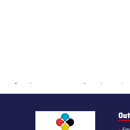
Warning
: count(): Parameter must be an array or an object that impl
Out
Em