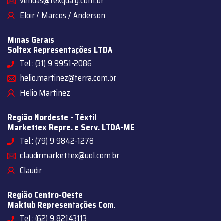
vendas@texqualy.com.br
Eloir / Marcos / Anderson
Minas Gerais
Soltex Representações LTDA
Tel.: (31) 9 9951-2086
helio.martinez@terra.com.br
Helio Martinez
Região Nordeste - Têxtil
Markettex Repre. e Serv. LTDA-ME
Tel.: (79) 9 9842-1278
claudirmarkettex@uol.com.br
Claudir
Região Centro-Oeste
Maktub Representações Com.
Tel.: (62) 9 82143113