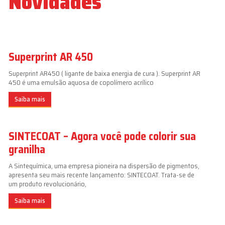
Novidades
Superprint AR 450
Superprint AR450 ( ligante de baixa energia de cura ). Superprint AR
450 é uma emulsão aquosa de copolímero acrílico
Saiba mais
SINTECOAT – Agora você pode colorir sua
granilha
A Sintequímica, uma empresa pioneira na dispersão de pigmentos,
apresenta seu mais recente lançamento: SINTECOAT. Trata-se de
um produto revolucionário,
Saiba mais