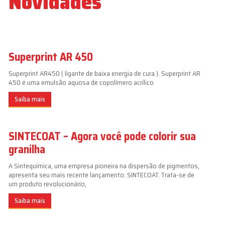
Novidades
Superprint AR 450
Superprint AR450 ( ligante de baixa energia de cura ). Superprint AR
450 é uma emulsão aquosa de copolímero acrílico
Saiba mais
SINTECOAT – Agora você pode colorir sua
granilha
A Sintequímica, uma empresa pioneira na dispersão de pigmentos,
apresenta seu mais recente lançamento: SINTECOAT. Trata-se de
um produto revolucionário,
Saiba mais