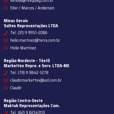
vendas@texqualy.com.br
Eloir / Marcos / Anderson
Minas Gerais
Soltex Representações LTDA
Tel.: (31) 9 9951-2086
helio.martinez@terra.com.br
Helio Martinez
Região Nordeste - Têxtil
Markettex Repre. e Serv. LTDA-ME
Tel.: (79) 9 9842-1278
claudirmarkettex@uol.com.br
Claudir
Região Centro-Oeste
Maktub Representações Com.
Tel.: (62) 9 82143113