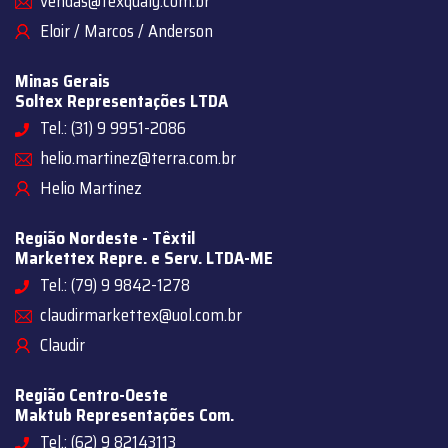
vendas@texqualy.com.br
Eloir / Marcos / Anderson
Minas Gerais
Soltex Representações LTDA
Tel.: (31) 9 9951-2086
helio.martinez@terra.com.br
Helio Martinez
Região Nordeste - Têxtil
Markettex Repre. e Serv. LTDA-ME
Tel.: (79) 9 9842-1278
claudirmarkettex@uol.com.br
Claudir
Região Centro-Oeste
Maktub Representações Com.
Tel.: (62) 9 82143113