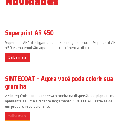
Novidades
Superprint AR 450
Superprint AR450 ( ligante de baixa energia de cura ). Superprint AR
450 é uma emulsão aquosa de copolímero acrílico
Saiba mais
SINTECOAT – Agora você pode colorir sua
granilha
A Sintequímica, uma empresa pioneira na dispersão de pigmentos,
apresenta seu mais recente lançamento: SINTECOAT. Trata-se de
um produto revolucionário,
Saiba mais