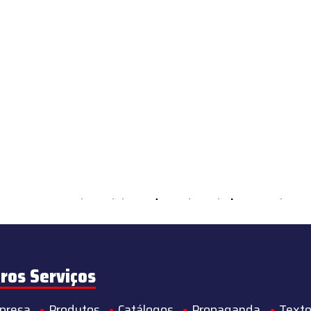
ements Countable in
/home/s/sintequimica/www/wp-content/theme
ros Serviços
presa
Produtos
Catálogos
Propaganda
Texto