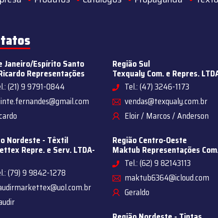
tatos
e Janeiro/Espírito Santo
Região Sul
Ricardo Representações
Texqualy Com. e Repres. LTD
l.: (21) 9 9791-0844
Tel.: (47) 3246-1173
sinte.fernandes@gmail.com
vendas@texqualy.com.br
cardo
Eloir / Marcos / Anderson
o Nordeste - Têxtil
Região Centro-Oeste
ttex Repre. e Serv. LTDA-
Maktub Representações Com
Tel.: (62) 9 82143113
l.: (79) 9 9842-1278
maktub6364@icloud.com
audirmarkettex@uol.com.br
Geraldo
audir
Região Nordeste - Tintas