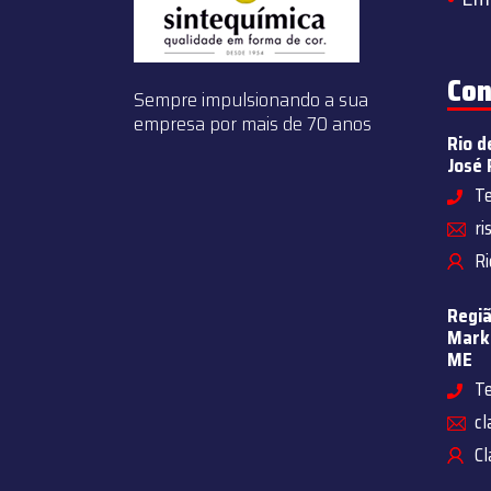
Con
Sempre impulsionando a sua
empresa por mais de 70 anos
Rio d
José 
Te
ri
Ri
Regiã
Marke
ME
Te
cl
Cl