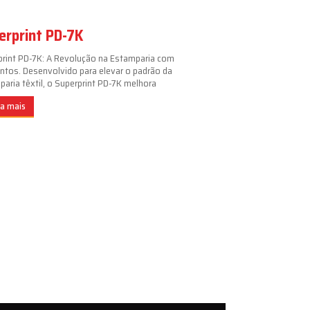
erprint PD-7K
print PD-7K: A Revolução na Estamparia com
ntos. Desenvolvido para elevar o padrão da
aria têxtil, o Superprint PD-7K melhora
ba mais