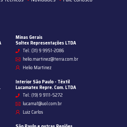
Minas Gerais
A
Soltex Representações LTDA
Tel.: (31) 9 9951-2086
helio.martinez@terra.com.br
Helio Martinez
Interior São Paulo - Têxtil
.
Lucamatex Repre. Com. LTDA
Tel.: (19) 9 9111-5272
lucama1@uol.com.br
Luiz Carlos
São Paulo e outras Regiões