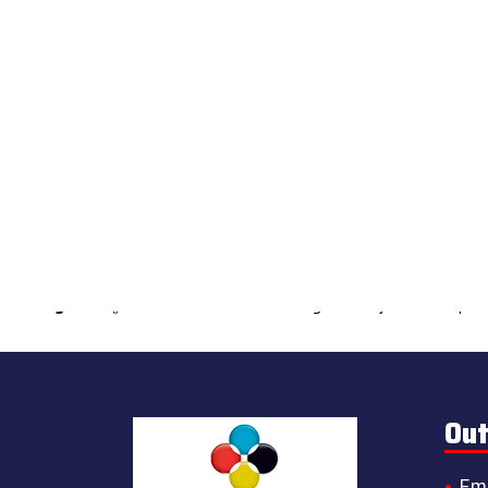
Warning
: count(): Parameter must be an array or an object that impl
Out
Em