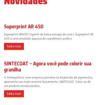
Novidades
Superprint AR 450
Superprint AR450 ( ligante de baixa energia de cura ). Superprint AR
450 é uma emulsão aquosa de copolímero acrílico
Saiba mais
SINTECOAT – Agora você pode colorir sua
granilha
A Sintequímica, uma empresa pioneira na dispersão de pigmentos,
apresenta seu mais recente lançamento: SINTECOAT. Trata-se de
um produto revolucionário,
Saiba mais