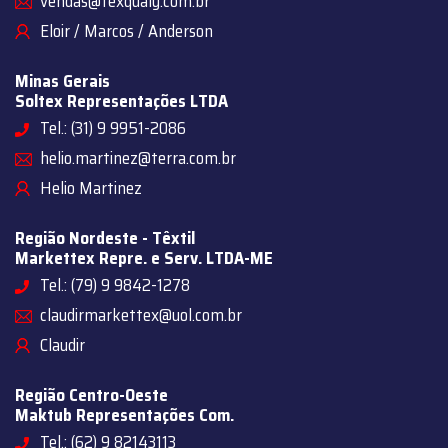
vendas@texqualy.com.br
Eloir / Marcos / Anderson
Minas Gerais
Soltex Representações LTDA
Tel.: (31) 9 9951-2086
helio.martinez@terra.com.br
Helio Martinez
Região Nordeste - Têxtil
Markettex Repre. e Serv. LTDA-ME
Tel.: (79) 9 9842-1278
claudirmarkettex@uol.com.br
Claudir
Região Centro-Oeste
Maktub Representações Com.
Tel.: (62) 9 82143113