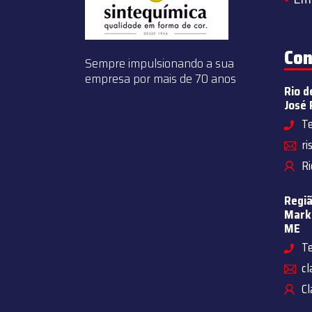
Con
Sempre impulsionando a sua
empresa por mais de 70 anos
Rio d
José 
Te
ri
Ri
Regiã
Marke
ME
Te
cl
Cl