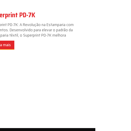
erprint PD-7K
print PD-7K: A Revolução na Estamparia com
ntos. Desenvolvido para elevar o padrão da
aria têxtil, o Superprint PD-7K melhora
ba mais