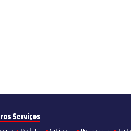
ements Countable in
/home/s/sintequimica/www/wp-content/theme
ros Serviços
presa
Produtos
Catálogos
Propaganda
Texto