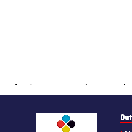
Warning
: count(): Parameter must be an array or an object that impl
Out
Em