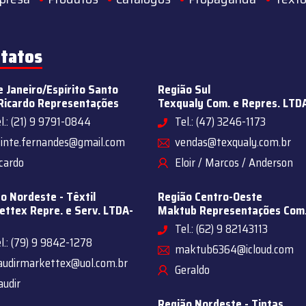
tatos
e Janeiro/Espírito Santo
Região Sul
Ricardo Representações
Texqualy Com. e Repres. LTD
l.: (21) 9 9791-0844
Tel.: (47) 3246-1173
sinte.fernandes@gmail.com
vendas@texqualy.com.br
cardo
Eloir / Marcos / Anderson
o Nordeste - Têxtil
Região Centro-Oeste
ttex Repre. e Serv. LTDA-
Maktub Representações Com
Tel.: (62) 9 82143113
l.: (79) 9 9842-1278
maktub6364@icloud.com
audirmarkettex@uol.com.br
Geraldo
audir
Região Nordeste - Tintas