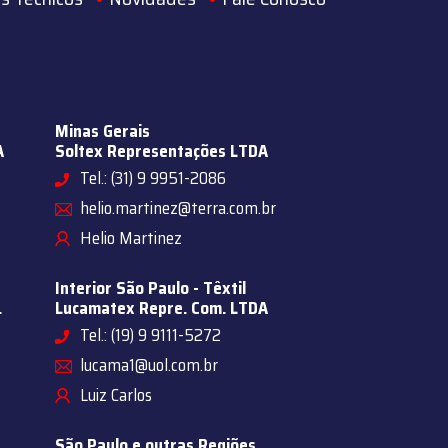
Minas Gerais
A
Soltex Representações LTDA
Tel.: (31) 9 9951-2086
helio.martinez@terra.com.br
Helio Martinez
Interior São Paulo - Têxtil
.
Lucamatex Repre. Com. LTDA
Tel.: (19) 9 9111-5272
lucama1@uol.com.br
Luiz Carlos
São Paulo e outras Regiões