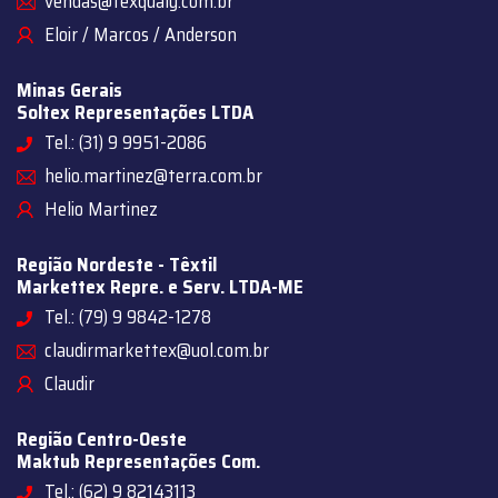
vendas@texqualy.com.br
Eloir / Marcos / Anderson
Minas Gerais
Soltex Representações LTDA
Tel.: (31) 9 9951-2086
helio.martinez@terra.com.br
Helio Martinez
Região Nordeste - Têxtil
Markettex Repre. e Serv. LTDA-ME
Tel.: (79) 9 9842-1278
claudirmarkettex@uol.com.br
Claudir
Região Centro-Oeste
Maktub Representações Com.
Tel.: (62) 9 82143113