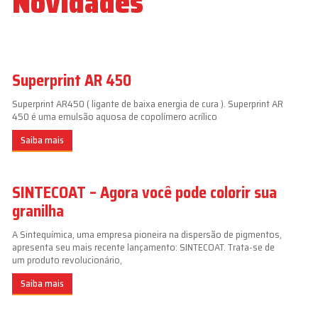
Novidades
Superprint AR 450
Superprint AR450 ( ligante de baixa energia de cura ). Superprint AR
450 é uma emulsão aquosa de copolímero acrílico
Saiba mais
SINTECOAT – Agora você pode colorir sua
granilha
A Sintequímica, uma empresa pioneira na dispersão de pigmentos,
apresenta seu mais recente lançamento: SINTECOAT. Trata-se de
um produto revolucionário,
Saiba mais