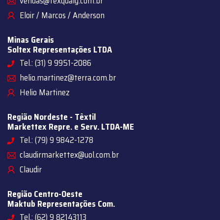
vendas@texqualy.com.br
Eloir / Marcos / Anderson
Minas Gerais
Soltex Representações LTDA
Tel.: (31) 9 9951-2086
helio.martinez@terra.com.br
Helio Martinez
Região Nordeste - Têxtil
Markettex Repre. e Serv. LTDA-ME
Tel.: (79) 9 9842-1278
claudirmarkettex@uol.com.br
Claudir
Região Centro-Oeste
Maktub Representações Com.
Tel.: (62) 9 82143113