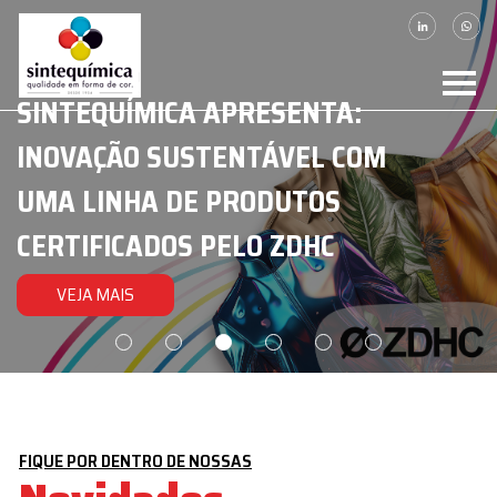
SINTEQUÍMICA APRESENTA:
PIONEIRISMO, INOVAÇÃO E
PIONEIRA NA FABRICAÇÃO DE
INOVAÇÃO SUSTENTÁVEL COM
TECNOLOGIA A FAVOR DA
DISTRIBUIDOR OFICIAL DOW
VANGUARDA EM TECNOLOGIA
DISPERSÕES
PIGMENTÁRIAS NA
ESTAMPARIA TÊXTIL
UMA LINHA DE PRODUTOS
COLORIMÉTRICA
AMÉRICA LATINA.
DESDE 1954
SE INSCREVA
VEJA MAIS
CERTIFICADOS PELO ZDHC
VEJA MAIS
VEJA MAIS
VEJA MAIS
VEJA MAIS
FIQUE POR DENTRO DE NOSSAS