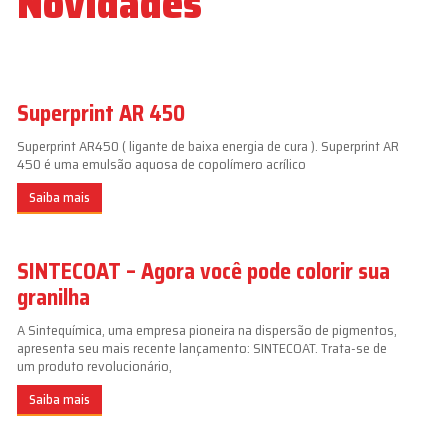
Novidades
Superprint AR 450
Superprint AR450 ( ligante de baixa energia de cura ). Superprint AR
450 é uma emulsão aquosa de copolímero acrílico
Saiba mais
SINTECOAT – Agora você pode colorir sua
granilha
A Sintequímica, uma empresa pioneira na dispersão de pigmentos,
apresenta seu mais recente lançamento: SINTECOAT. Trata-se de
um produto revolucionário,
Saiba mais