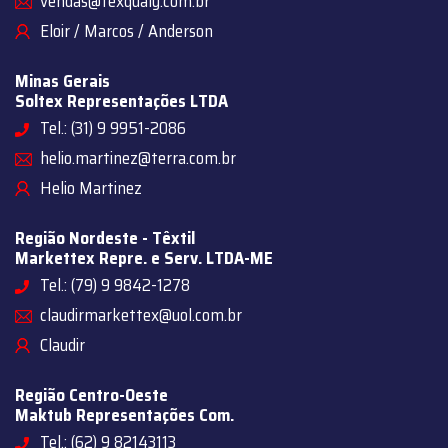
vendas@texqualy.com.br
Eloir / Marcos / Anderson
Minas Gerais
Soltex Representações LTDA
Tel.: (31) 9 9951-2086
helio.martinez@terra.com.br
Helio Martinez
Região Nordeste - Têxtil
Markettex Repre. e Serv. LTDA-ME
Tel.: (79) 9 9842-1278
claudirmarkettex@uol.com.br
Claudir
Região Centro-Oeste
Maktub Representações Com.
Tel.: (62) 9 82143113