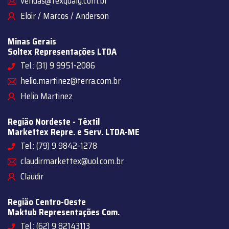
vendas@texqualy.com.br
Eloir / Marcos / Anderson
Minas Gerais
Soltex Representações LTDA
Tel.: (31) 9 9951-2086
helio.martinez@terra.com.br
Helio Martinez
Região Nordeste - Têxtil
Markettex Repre. e Serv. LTDA-ME
Tel.: (79) 9 9842-1278
claudirmarkettex@uol.com.br
Claudir
Região Centro-Oeste
Maktub Representações Com.
Tel.: (62) 9 82143113