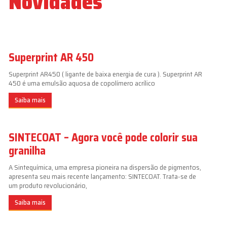
Novidades
Superprint AR 450
Superprint AR450 ( ligante de baixa energia de cura ). Superprint AR
450 é uma emulsão aquosa de copolímero acrílico
Saiba mais
SINTECOAT – Agora você pode colorir sua
granilha
A Sintequímica, uma empresa pioneira na dispersão de pigmentos,
apresenta seu mais recente lançamento: SINTECOAT. Trata-se de
um produto revolucionário,
Saiba mais