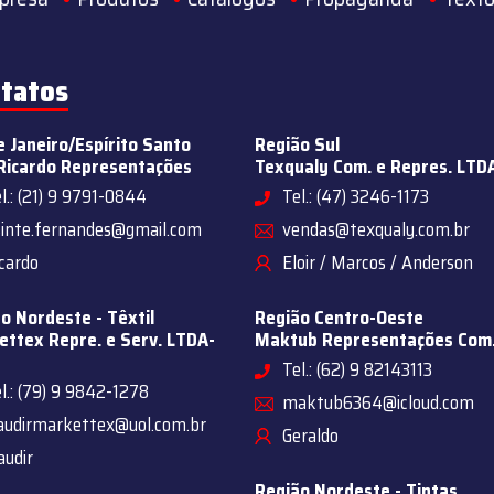
tatos
e Janeiro/Espírito Santo
Região Sul
Ricardo Representações
Texqualy Com. e Repres. LTD
l.: (21) 9 9791-0844
Tel.: (47) 3246-1173
sinte.fernandes@gmail.com
vendas@texqualy.com.br
cardo
Eloir / Marcos / Anderson
o Nordeste - Têxtil
Região Centro-Oeste
ttex Repre. e Serv. LTDA-
Maktub Representações Com
Tel.: (62) 9 82143113
l.: (79) 9 9842-1278
maktub6364@icloud.com
audirmarkettex@uol.com.br
Geraldo
audir
Região Nordeste - Tintas