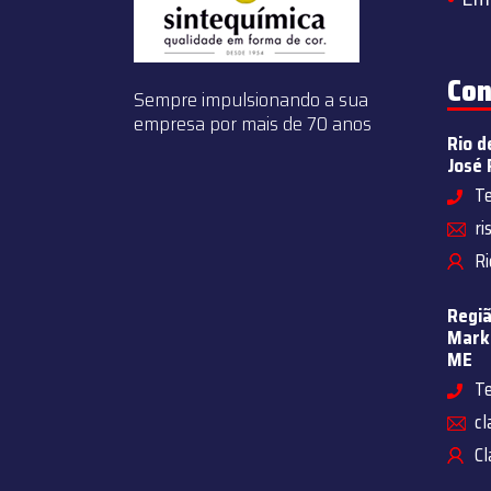
Con
Sempre impulsionando a sua
empresa por mais de 70 anos
Rio d
José 
Te
ri
Ri
Regiã
Marke
ME
Te
cl
Cl