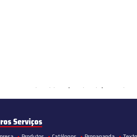
ements Countable in
/home/s/sintequimica/www/wp-content/theme
ros Serviços
presa
Produtos
Catálogos
Propaganda
Texto