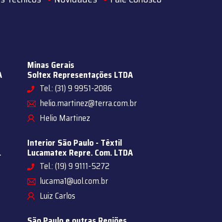
Minas Gerais
A
Soltex Representações LTDA
Tel.: (31) 9 9951-2086
helio.martinez@terra.com.br
Helio Martinez
Interior São Paulo - Têxtil
.
Lucamatex Repre. Com. LTDA
Tel.: (19) 9 9111-5272
lucama1@uol.com.br
Luiz Carlos
São Paulo e outras Regiões