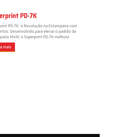
erprint PD-7K
print PD-7K: A Revolução na Estamparia com
ntos. Desenvolvido para elevar o padrão da
aria têxtil, o Superprint PD-7K melhora
ba mais