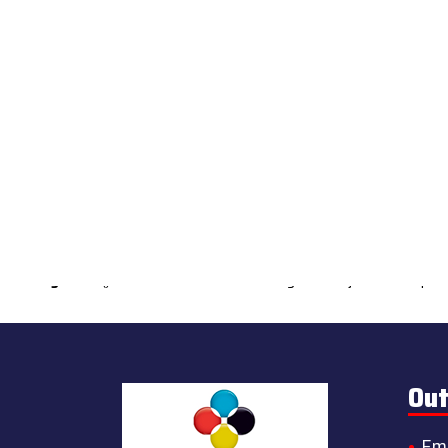
Warning
: count(): Parameter must be an array or an object that impl
Out
Em