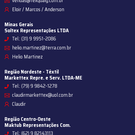
vendas@texqualy.com.br
Eloir / Marcos / Anderson
Minas Gerais
Soltex Representações LTDA
Tel.: (31) 9 9951-2086
helio.martinez@terra.com.br
Helio Martinez
Região Nordeste - Têxtil
Markettex Repre. e Serv. LTDA-ME
Tel.: (79) 9 9842-1278
claudirmarkettex@uol.com.br
Claudir
Região Centro-Oeste
Maktub Representações Com.
Tel.: (62) 9 82143113