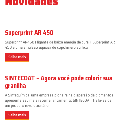
Novidades
Superprint AR 450
Superprint AR450 ( ligante de baixa energia de cura ). Superprint AR
450 é uma emulsão aquosa de copolímero acrílico
Saiba mais
SINTECOAT – Agora você pode colorir sua
granilha
A Sintequímica, uma empresa pioneira na dispersão de pigmentos,
apresenta seu mais recente lançamento: SINTECOAT. Trata-se de
um produto revolucionário,
Saiba mais