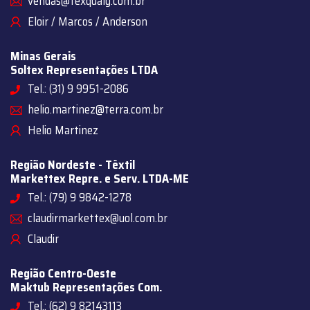
vendas@texqualy.com.br
Eloir / Marcos / Anderson
Minas Gerais
Soltex Representações LTDA
Tel.: (31) 9 9951-2086
helio.martinez@terra.com.br
Helio Martinez
Região Nordeste - Têxtil
Markettex Repre. e Serv. LTDA-ME
Tel.: (79) 9 9842-1278
claudirmarkettex@uol.com.br
Claudir
Região Centro-Oeste
Maktub Representações Com.
Tel.: (62) 9 82143113