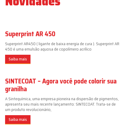
Novidades
Superprint AR 450
Superprint AR450 ( ligante de baixa energia de cura ). Superprint AR
450 é uma emulsão aquosa de copolímero acrílico
Saiba mais
SINTECOAT – Agora você pode colorir sua
granilha
A Sintequímica, uma empresa pioneira na dispersão de pigmentos,
apresenta seu mais recente lançamento: SINTECOAT. Trata-se de
um produto revolucionário,
Saiba mais