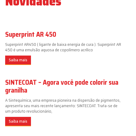
Novidades
Superprint AR 450
Superprint AR450 ( ligante de baixa energia de cura ). Superprint AR
450 é uma emulsão aquosa de copolímero acrílico
Saiba mais
SINTECOAT – Agora você pode colorir sua
granilha
A Sintequímica, uma empresa pioneira na dispersão de pigmentos,
apresenta seu mais recente lançamento: SINTECOAT. Trata-se de
um produto revolucionário,
Saiba mais