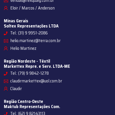
vendas@texqualy.com.br
Eloir / Marcos / Anderson
Minas Gerais
Soltex Representações LTDA
Tel.: (31) 9 9951-2086
helio.martinez@terra.com.br
Helio Martinez
Região Nordeste - Têxtil
Markettex Repre. e Serv. LTDA-ME
Tel.: (79) 9 9842-1278
claudirmarkettex@uol.com.br
Claudir
Região Centro-Oeste
Maktub Representações Com.
Tel.: (62) 9 82143113