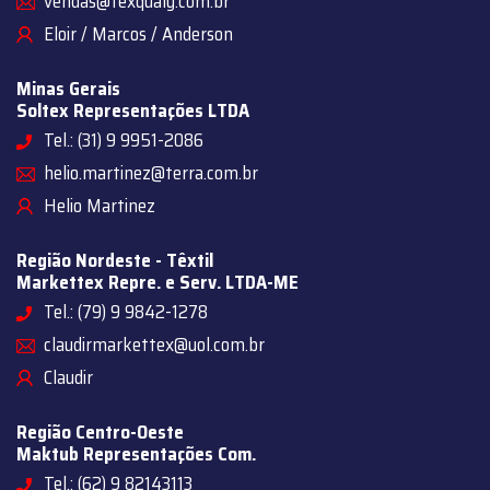
vendas@texqualy.com.br
Eloir / Marcos / Anderson
Minas Gerais
Soltex Representações LTDA
Tel.: (31) 9 9951-2086
helio.martinez@terra.com.br
Helio Martinez
Região Nordeste - Têxtil
Markettex Repre. e Serv. LTDA-ME
Tel.: (79) 9 9842-1278
claudirmarkettex@uol.com.br
Claudir
Região Centro-Oeste
Maktub Representações Com.
Tel.: (62) 9 82143113