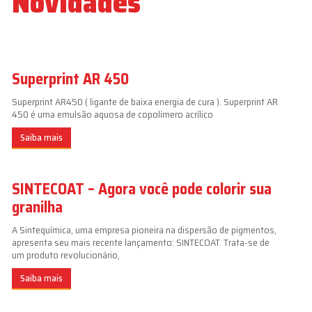
Novidades
Superprint AR 450
Superprint AR450 ( ligante de baixa energia de cura ). Superprint AR
450 é uma emulsão aquosa de copolímero acrílico
Saiba mais
SINTECOAT – Agora você pode colorir sua
granilha
A Sintequímica, uma empresa pioneira na dispersão de pigmentos,
apresenta seu mais recente lançamento: SINTECOAT. Trata-se de
um produto revolucionário,
Saiba mais