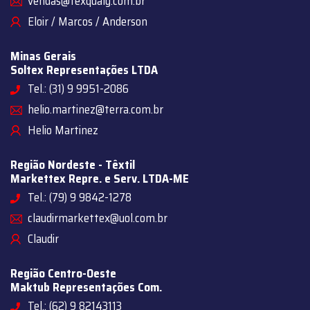
vendas@texqualy.com.br
Eloir / Marcos / Anderson
Minas Gerais
Soltex Representações LTDA
Tel.: (31) 9 9951-2086
helio.martinez@terra.com.br
Helio Martinez
Região Nordeste - Têxtil
Markettex Repre. e Serv. LTDA-ME
Tel.: (79) 9 9842-1278
claudirmarkettex@uol.com.br
Claudir
Região Centro-Oeste
Maktub Representações Com.
Tel.: (62) 9 82143113