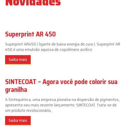
Novidades
Superprint AR 450
Superprint AR450 ( ligante de baixa energia de cura ). Superprint AR
450 é uma emulsão aquosa de copolímero acrílico
Saiba mais
SINTECOAT – Agora você pode colorir sua
granilha
A Sintequímica, uma empresa pioneira na dispersão de pigmentos,
apresenta seu mais recente lançamento: SINTECOAT. Trata-se de
um produto revolucionário,
Saiba mais