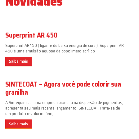
Novidades
Superprint AR 450
Superprint AR450 ( ligante de baixa energia de cura ). Superprint AR
450 é uma emulsão aquosa de copolímero acrílico
Saiba mais
SINTECOAT – Agora você pode colorir sua
granilha
A Sintequímica, uma empresa pioneira na dispersão de pigmentos,
apresenta seu mais recente lançamento: SINTECOAT. Trata-se de
um produto revolucionário,
Saiba mais