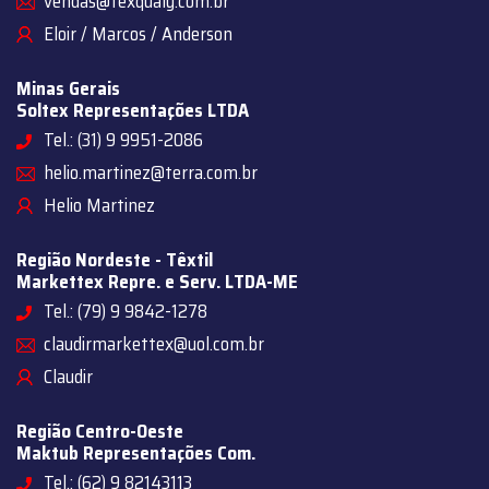
vendas@texqualy.com.br
Eloir / Marcos / Anderson
Minas Gerais
Soltex Representações LTDA
Tel.: (31) 9 9951-2086
helio.martinez@terra.com.br
Helio Martinez
Região Nordeste - Têxtil
Markettex Repre. e Serv. LTDA-ME
Tel.: (79) 9 9842-1278
claudirmarkettex@uol.com.br
Claudir
Região Centro-Oeste
Maktub Representações Com.
Tel.: (62) 9 82143113