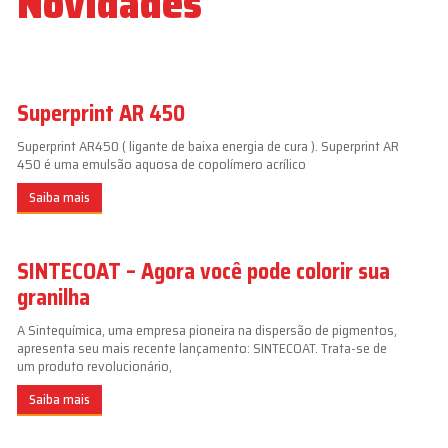
Novidades
Superprint AR 450
Superprint AR450 ( ligante de baixa energia de cura ). Superprint AR
450 é uma emulsão aquosa de copolímero acrílico
Saiba mais
SINTECOAT – Agora você pode colorir sua
granilha
A Sintequímica, uma empresa pioneira na dispersão de pigmentos,
apresenta seu mais recente lançamento: SINTECOAT. Trata-se de
um produto revolucionário,
Saiba mais