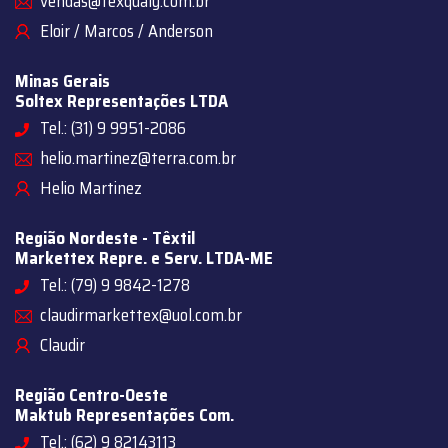
vendas@texqualy.com.br
Eloir / Marcos / Anderson
Minas Gerais
Soltex Representações LTDA
Tel.: (31) 9 9951-2086
helio.martinez@terra.com.br
Helio Martinez
Região Nordeste - Têxtil
Markettex Repre. e Serv. LTDA-ME
Tel.: (79) 9 9842-1278
claudirmarkettex@uol.com.br
Claudir
Região Centro-Oeste
Maktub Representações Com.
Tel.: (62) 9 82143113