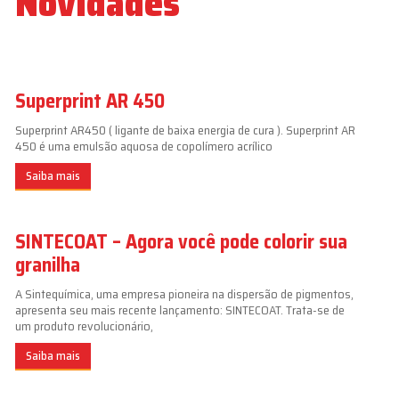
Novidades
Superprint AR 450
Superprint AR450 ( ligante de baixa energia de cura ). Superprint AR
450 é uma emulsão aquosa de copolímero acrílico
Saiba mais
SINTECOAT – Agora você pode colorir sua
granilha
A Sintequímica, uma empresa pioneira na dispersão de pigmentos,
apresenta seu mais recente lançamento: SINTECOAT. Trata-se de
um produto revolucionário,
Saiba mais