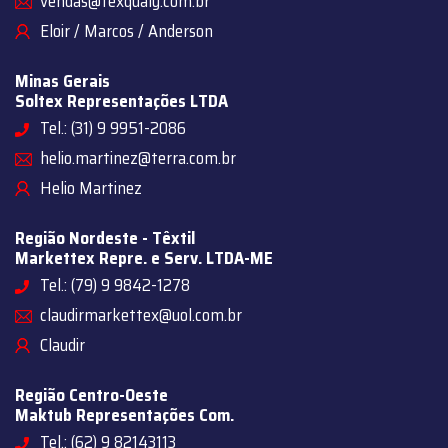
vendas@texqualy.com.br
Eloir / Marcos / Anderson
Minas Gerais
Soltex Representações LTDA
Tel.: (31) 9 9951-2086
helio.martinez@terra.com.br
Helio Martinez
Região Nordeste - Têxtil
Markettex Repre. e Serv. LTDA-ME
Tel.: (79) 9 9842-1278
claudirmarkettex@uol.com.br
Claudir
Região Centro-Oeste
Maktub Representações Com.
Tel.: (62) 9 82143113